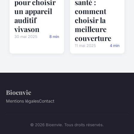
pour choisir
santé :
un appareil
comment
auditif
choisir la
vivason
meilleure
couverture
30 mai 2025
8 min
11 mai 2025
4 min
Bioenvie
Mentions légales
Contact
© 2026 Bioenvie. Tous droits réservés.